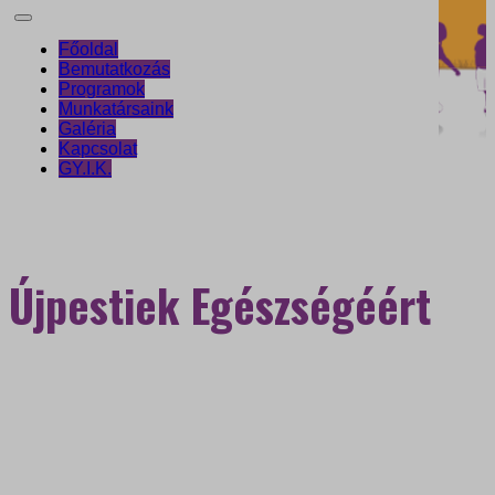
Főoldal
Bemutatkozás
Programok
Munkatársaink
Galéria
Kapcsolat
GY.I.K.
Újpestiek Egészségéért
Egészségfejlesztési
Iroda