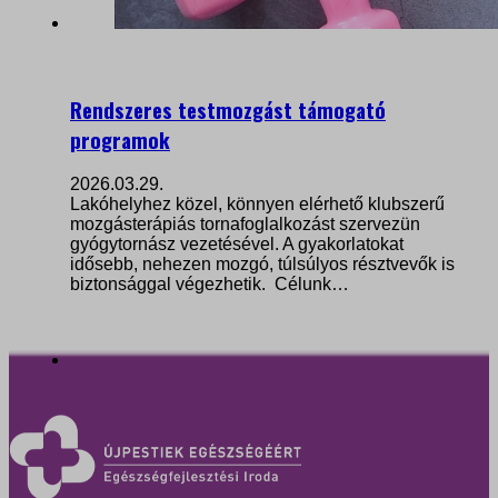
Rendszeres testmozgást támogató
programok
2026.03.29.
Lakóhelyhez közel, könnyen elérhető klubszerű
mozgásterápiás tornafoglalkozást szervezün
gyógytornász vezetésével. A gyakorlatokat
idősebb, nehezen mozgó, túlsúlyos résztvevők is
biztonsággal végezhetik. Célunk…