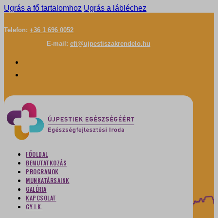
Ugrás a fő tartalomhoz
Ugrás a lábléchez
Telefon:
+36 1 696 0052
E-mail:
efi@ujpestiszakrendelo.hu
FŐOLDAL
BEMUTATKOZÁS
PROGRAMOK
MUNKATÁRSAINK
GALÉRIA
KAPCSOLAT
GY.I.K.