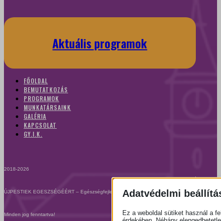
Aktuális programok
FŐOLDAL
BEMUTATKOZÁS
PROGRAMOK
MUNKATÁRSAINK
GALÉRIA
KAPCSOLAT
GY.I.K.
2018-2026
Adatvédelmi beállítá
ÚJPESTIEK EGESZSÉGÉÉRT – Egészségfejlesztési Iroda
Ez a weboldal sütiket használ a fe
Minden jog fenntartva!
érdekében. Néhány elengedhetetl