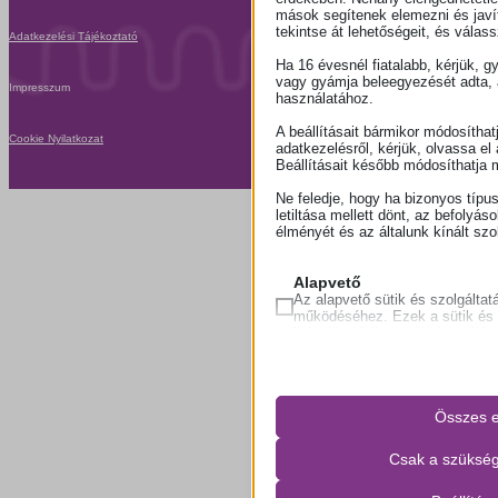
mások segítenek elemezni és javít
tekintse át lehetőségeit, és válas
Adatkezelési Tájékoztató
Ha 16 évesnél fiatalabb, kérjük, g
vagy gyámja beleegyezését adta, 
Impresszum
használatához.
A beállításait bármikor módosíthat
Cookie Nyilatkozat
adatkezelésről, kérjük, olvassa el
Beállításait később módosíthatja 
Ne feledje, hogy ha bizonyos típus
letiltása mellett dönt, az befolyáso
élményét és az általunk kínált szo
Alapvető
Az alapvető sütik és szolgáltatá
működéséhez. Ezek a sütik és 
igénylik a felhasználó hozzájáru
Részletek 
PHPSESSID
Összes e
wordpress_logged_in_*
Csak a szükség
wordpress_test_cookie
wp-settings-*