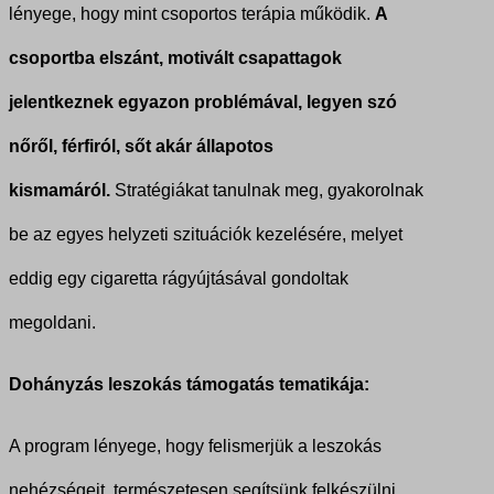
lényege, hogy mint csoportos terápia működik.
A
csoportba elszánt, motivált csapattagok
jelentkeznek egyazon problémával, legyen szó
nőről, férfiról, sőt akár állapotos
kismamáról.
Stratégiákat tanulnak meg, gyakorolnak
be az egyes helyzeti szituációk kezelésére, melyet
eddig egy cigaretta rágyújtásával gondoltak
megoldani.
Dohányzás leszokás támogatás tematikája:
A program lényege, hogy felismerjük a leszokás
nehézségeit, természetesen segítsünk felkészülni