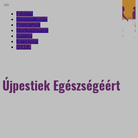
Főoldal
Bemutatkozás
Programok
Munkatársaink
Galéria
Kapcsolat
GY.I.K.
Újpestiek Egészségéért
Egészségfejlesztési
Iroda