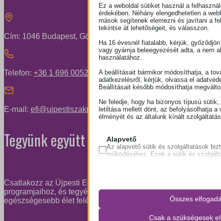
Ez a weboldal sütiket használ a felhasznál
érdekében. Néhány elengedhetetlen a we
mások segítenek elemezni és javítani a fe
tekintse át lehetőségeit, és válasszon.
Cím: 1046 Budapest, Görgey Artúr u. 30.
Ha 16 évesnél fiatalabb, kérjük, győződjön
vagy gyámja beleegyezését adta, a nem al
használatához.
A beállításait bármikor módosíthatja, a tov
Telefon:
+36 1 696 0052
adatkezelésről, kérjük, olvassa el adatvéd
Beállításait később módosíthatja megváltoz
Ne feledje, hogy ha bizonyos típusú sütik,
E-mail:
efi@ujpestiszakrendelo.hu
letiltása mellett dönt, az befolyásolhatja a 
élményét és az általunk kínált szolgáltatá
Tegyünk együtt az egészségünkért!
Alapvető
Az alapvető sütik és szolgáltatások bizt
működéséhez. Ezek a sütik és szolgál
igénylik a felhasználó hozzájárulását.
Részletek megjelení
Csatlakozz az Újpesti Egészségfejlesztési Iroda
programjaihoz, és tegyél egy lépést az
PHPSESSID
Összes elfogad
egészségesebb élet felé.
wordpress_logged_in_*
Csak a szükségesek e
wordpress_test_cookie