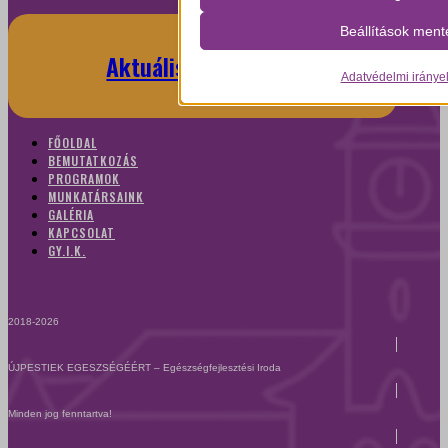
wp-settings-*
Beállítások ment
wp-settings-time-*
Aktuális programok
Adatvédelmi iránye
mhcookie
FŐOLDAL
BEMUTATKOZÁS
PROGRAMOK
MUNKATÁRSAINK
GALÉRIA
KAPCSOLAT
GY.I.K.
2018-2026
ÚJPESTIEK EGESZSÉGÉÉRT – Egészségfejlesztési Iroda
Minden jog fenntartva!