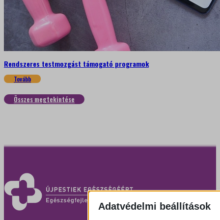
Rendszeres testmozgást támogató programok
Tovább
Összes megtekintése
Adatvédelmi beállítások