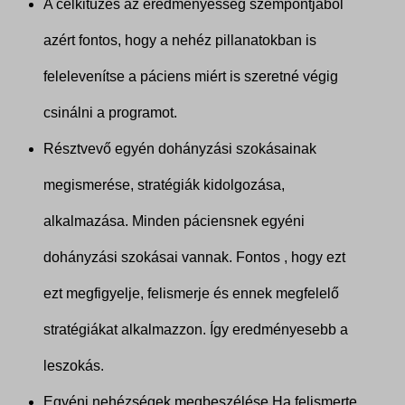
A célkitűzés az eredményesség szempontjából
azért fontos, hogy a nehéz pillanatokban is
felelevenítse a páciens miért is szeretné végig
csinálni a programot.
Résztvevő egyén dohányzási szokásainak
megismerése, stratégiák kidolgozása,
alkalmazása. Minden páciensnek egyéni
dohányzási szokásai vannak. Fontos , hogy ezt
ezt megfigyelje, felismerje és ennek megfelelő
stratégiákat alkalmazzon. Így eredményesebb a
leszokás.
Egyéni nehézségek megbeszélése Ha felismerte