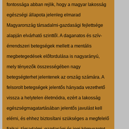
fontossága abban rejlik, hogy a magyar lakosság
egészségi állapota jelenleg elmarad
Magyarország társadalmi-gazdasági fejlettsége
alapján elvárható szinttől. A daganatos és szív-
érrendszeri betegségek mellett a mentális
megbetegedések előfordulása is nagyarányú,
mely tényezők összességében nagy
betegségterhet jelentenek az ország számára. A
felsorolt betegségek jelentős hányada vezethető
vissza a helytelen életmódra, ezért a lakosság
egészségmagatartásában jelentős javulást kell
elérni, és ehhez biztosítani szükséges a megfelelő
fizikai, társadalmi, gazdasági és jogi környezetet.