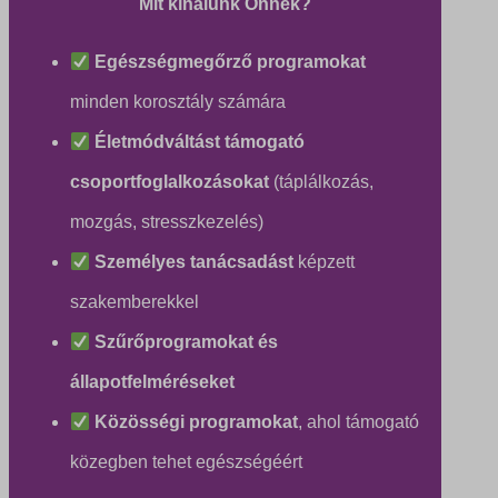
Mit kínálunk Önnek?
Egészségmegőrző programokat
minden korosztály számára
Életmódváltást támogató
csoportfoglalkozásokat
(táplálkozás,
mozgás, stresszkezelés)
Személyes tanácsadást
képzett
szakemberekkel
Szűrőprogramokat és
állapotfelméréseket
Közösségi programokat
, ahol támogató
közegben tehet egészségéért