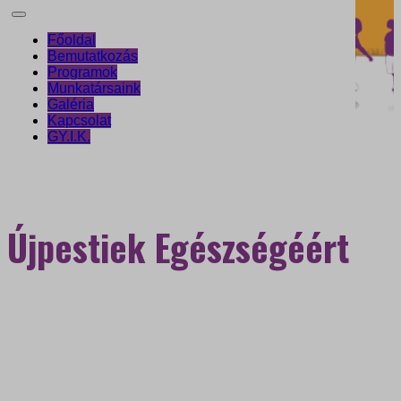
Főoldal
Bemutatkozás
Programok
Munkatársaink
Galéria
Kapcsolat
GY.I.K.
Újpestiek Egészségéért
Egészségfejlesztési
Iroda