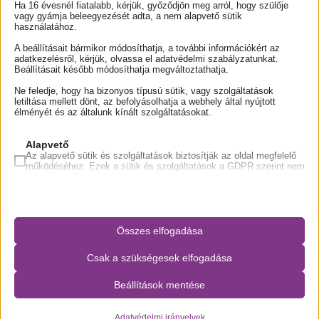
Ha 16 évesnél fiatalabb, kérjük, győződjön meg arról, hogy szülője
vagy gyámja beleegyezését adta, a nem alapvető sütik
használatához.
Projektismertető
A beállításait bármikor módosíthatja, a további információkért az
adatkezelésről, kérjük, olvassa el adatvédelmi szabályzatunkat.
Beállításait később módosíthatja megváltoztathatja.
Ne feledje, hogy ha bizonyos típusú sütik, vagy szolgáltatások
letiltása mellett dönt, az befolyásolhatja a webhely által nyújtott
élményét és az általunk kínált szolgáltatásokat.
Alapvető
Az alapvető sütik és szolgáltatások biztosítják az oldal megfelelő
működéséhez. Ezek a sütik és szolgáltatások a GDPR szerint nem
Az Újpesti Egészségügyi Szolgáltató Nonprofit Kft.
igénylik a felhasználó hozzájárulását.
Részletek megjelenítése
(továbbiakban: Újpesti Szakrendelő) a 2017.
PHPSESSID
évben pályázatot nyújt be a
VEKOP-7.2.2-
Összes elfogadása
wordpress_logged_in_*
17
kódszámú
„Az alapellátás és
Csak a szükségesek elfogadása
wordpress_test_cookie
népegészségügy rendszerének átfogó
wp-settings-*
Beállítások mentése
wp-settings-time-*
fejlesztése – népegészségügy helyi kapacitás
Adatvédelmi irányelvek
mhcookie