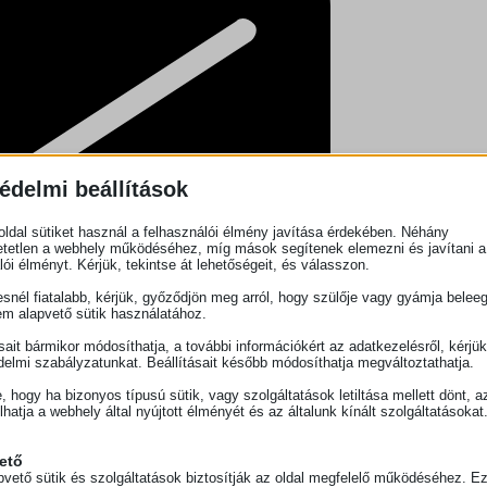
édelmi beállítások
ldal sütiket használ a felhasználói élmény javítása érdekében. Néhány
tetlen a webhely működéséhez, míg mások segítenek elemezni és javítani a
lói élményt. Kérjük, tekintse át lehetőségeit, és válasszon.
snél fiatalabb, kérjük, győződjön meg arról, hogy szülője vagy gyámja belee
em alapvető sütik használatához.
ásait bármikor módosíthatja, a további információkért az adatkezelésről, kérjü
delmi szabályzatunkat. Beállításait később módosíthatja megváltoztathatja.
e, hogy ha bizonyos típusú sütik, vagy szolgáltatások letiltása mellett dönt, a
lhatja a webhely által nyújtott élményét és az általunk kínált szolgáltatásokat
ető
pvető sütik és szolgáltatások biztosítják az oldal megfelelő működéséhez. E