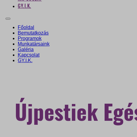
GY.I.K.
Főoldal
Bemutatkozás
Programok
Munkatársaink
Galéria
Kapcsolat
GY.I.K.
Újpestiek Egé