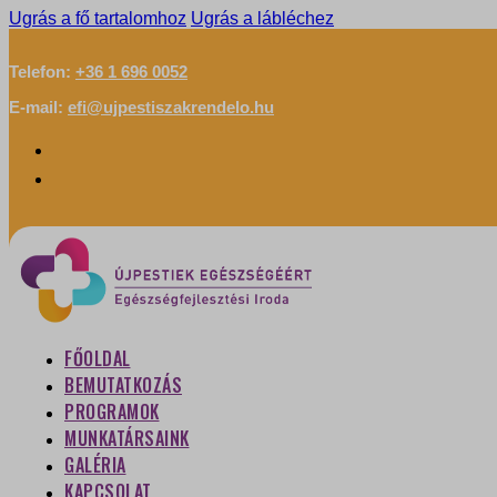
Ugrás a fő tartalomhoz
Ugrás a lábléchez
Telefon:
+36 1 696 0052
E-mail:
efi@ujpestiszakrendelo.hu
FŐOLDAL
BEMUTATKOZÁS
PROGRAMOK
MUNKATÁRSAINK
GALÉRIA
KAPCSOLAT