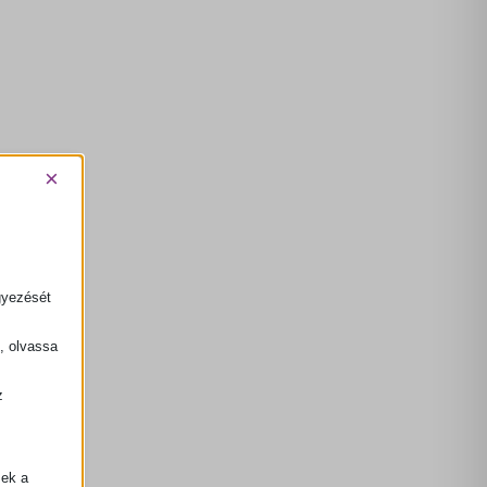
×
gyezését
k, olvassa
z
.
zek a