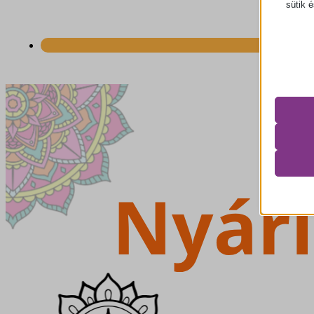
sütik 
PHPSE
wordpre
wordpre
wp-sett
wp-sett
mhcook