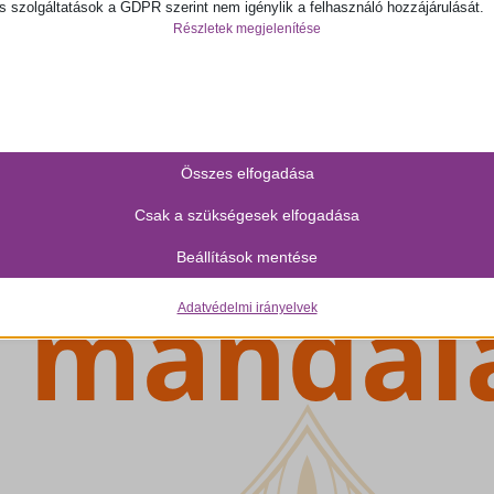
és szolgáltatások a GDPR szerint nem igénylik a felhasználó hozzájárulását.
Részletek megjelenítése
SSID
ss_logged_in_*
ss_test_cookie
ings-*
Összes elfogadása
ings-time-*
Csak a szükségesek elfogadása
ie
Beállítások mentése
Adatvédelmi irányelvek