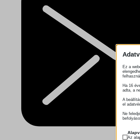
Adatv
Ez a webo
elengedhe
felhaszná
Ha 16 éve
adta, a n
A beállít
el adatvé
Ne feledj
befolyáso
Alapv
Az ala